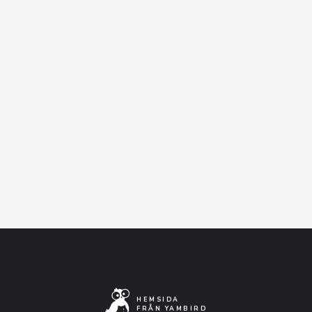
Varmt välkomna!
I samverkan med Bilda.
Facebook-event
Artistens Facebooksida
Lyssna på Spotify
HEMSIDA
FRÅN YAMBIRD