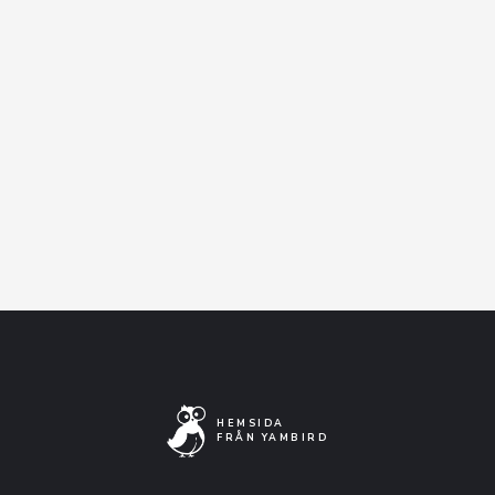
GA-20
8
Oct
Encore, Sundbyberg
KÖP BILJETT
MER INFO
HEMSIDA
FRÅN YAMBIRD