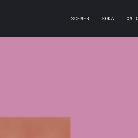
SCENER
BOKA
OM 