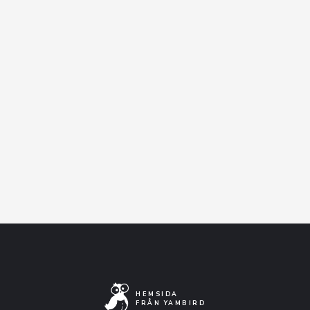
distad elgitarr utlovas. Kom och fira
vår release med ossJsolo unplugged &
intimate live perfomance!Varmt
välkomna!I samarbete med Ampllified
Stockholm & Sthlms Stad.
Facebook-event
Artistens Facebooksida
Lyssna på Spotify
HEMSIDA
FRÅN YAMBIRD