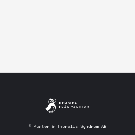
I samverkan med Bilda.
Facebook-event
Artistens Facebooksida
Lyssna på Spotify
HEMSIDA
FRÅN YAMBIRD
© Porter & Thorells Syndrom AB