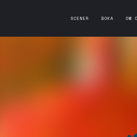
SCENER
BOKA
OM 