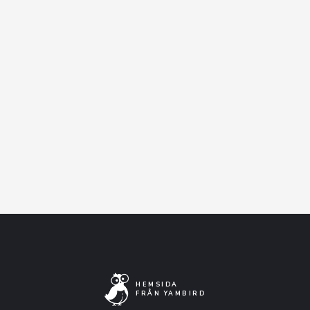
Varmt välkomna!
Facebook-event
Artistens Facebooksida
Lyssna på Spotify
HEMSIDA
FRÅN YAMBIRD