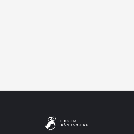
sittplatser. Gäster som förköpt mat är
garanterade sittplats.
Facebook-event
Artistens Facebooksida
Lyssna på Spotify
HEMSIDA
FRÅN YAMBIRD