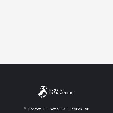
I samverkan med Bilda.
Facebook-event
Artistens Facebooksida
Lyssna på Spotify
HEMSIDA
FRÅN YAMBIRD
© Porter & Thorells Syndrom AB