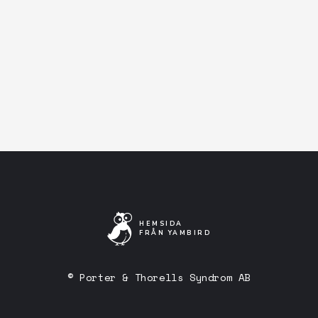
Facebook-event
Artistens Facebooksida
Lyssna på Spotify
HEMSIDA
FRÅN YAMBIRD
© Porter & Thorells Syndrom AB