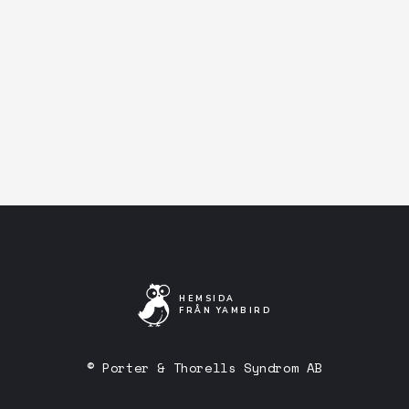
Facebook-event
Artistens Facebooksida
Lyssna på Spotify
HEMSIDA
FRÅN YAMBIRD
© Porter & Thorells Syndrom AB