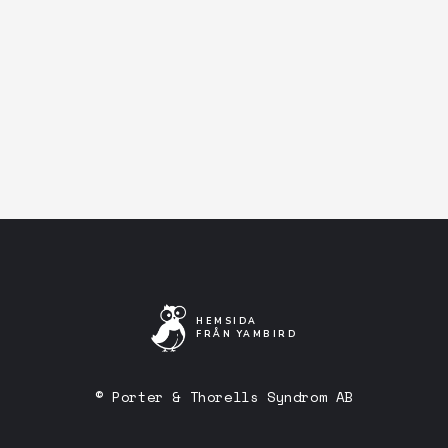
Facebook-event
Artistens Facebooksida
Lyssna på Spotify
HEMSIDA
FRÅN YAMBIRD
© Porter & Thorells Syndrom AB