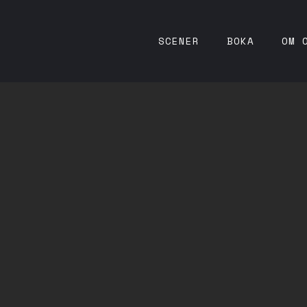
SCENER
BOKA
OM 