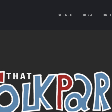
SCENER
BOKA
OM 