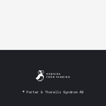
Facebook-event
Artistens Facebooksida
Lyssna på Spotify
HEMSIDA
FRÅN YAMBIRD
© Porter & Thorells Syndrom AB