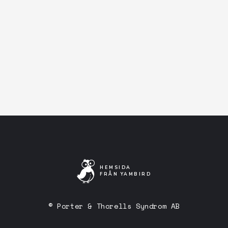
Facebook-event
Artistens Facebooksida
Lyssna på Spotify
HEMSIDA
FRÅN YAMBIRD
© Porter & Thorells Syndrom AB