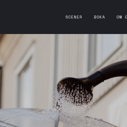
SCENER
BOKA
OM 