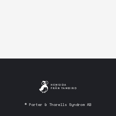
Facebook-event
Artistens Facebooksida
Lyssna på Spotify
HEMSIDA
FRÅN YAMBIRD
© Porter & Thorells Syndrom AB