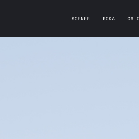
SCENER
BOKA
OM 