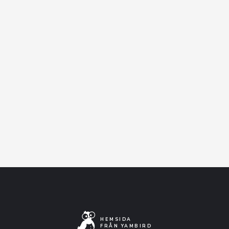
Varmt välkomna!
I samverkan med Bilda.
Facebook-event
Artistens Facebooksida
Lyssna på Spotify
HEMSIDA
FRÅN YAMBIRD