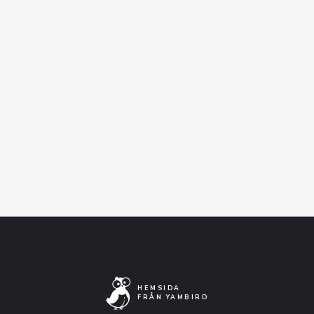
That Folkpark Feeling....
Facebook-event
Artistens Facebooksida
Lyssna på Spotify
HEMSIDA
FRÅN YAMBIRD