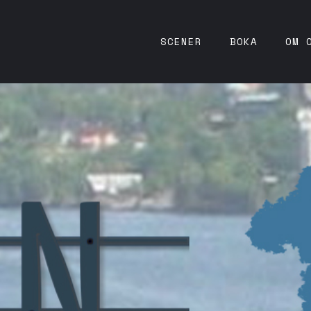
SCENER
BOKA
OM 