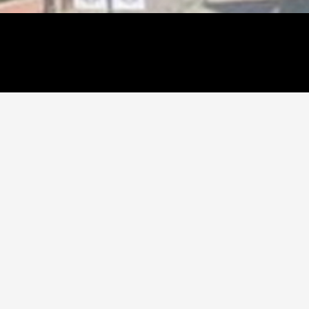
nformation &
öp