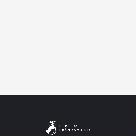
I samarbete med Ampllified Stockholm &
Sthlms Stad.
Facebook-event
Artistens Facebooksida
Lyssna på Spotify
HEMSIDA
FRÅN YAMBIRD