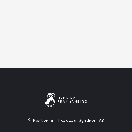
Facebook-event
Artistens Facebooksida
Lyssna på Spotify
HEMSIDA
FRÅN YAMBIRD
© Porter & Thorells Syndrom AB