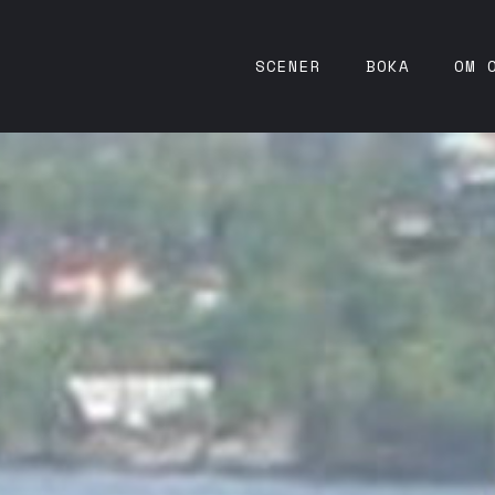
SCENER
BOKA
OM 