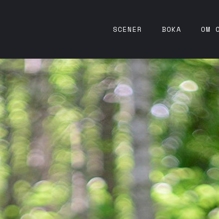
SCENER
BOKA
OM 