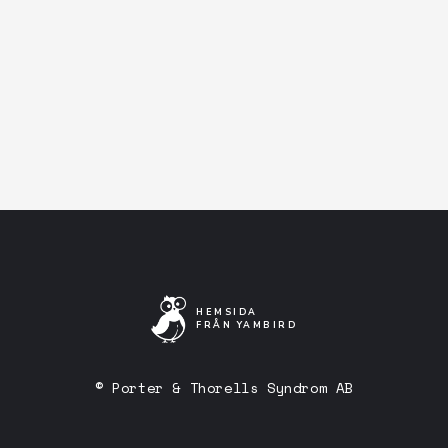
Facebook-event
Artistens Facebooksida
Lyssna på Spotify
HEMSIDA
FRÅN YAMBIRD
© Porter & Thorells Syndrom AB