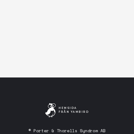
Facebook-event
Artistens Facebooksida
Lyssna på Spotify
HEMSIDA
FRÅN YAMBIRD
© Porter & Thorells Syndrom AB