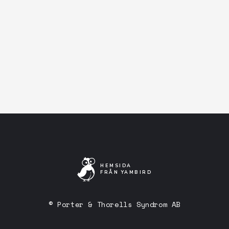
Facebook-event
Artistens Facebooksida
Lyssna på Spotify
HEMSIDA
FRÅN YAMBIRD
© Porter & Thorells Syndrom AB