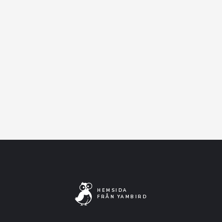
Medborgarskolan & Sthlm stad
Facebook-event
Artistens Facebooksida
Lyssna på Spotify
HEMSIDA
FRÅN YAMBIRD