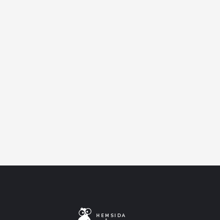
erbjuder vi Nortics
evenemangsförsäkring.
I samverkan med Bilda.
Facebook-event
Artistens Facebooksida
Lyssna på Spotify
HEMSIDA