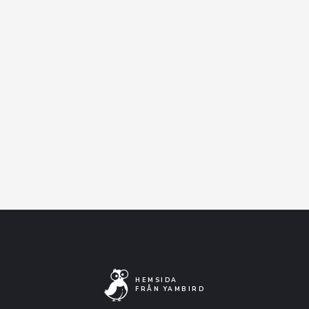
Facebook-event
Artistens Facebooksida
Lyssna på Spotify
HEMSIDA
FRÅN YAMBIRD