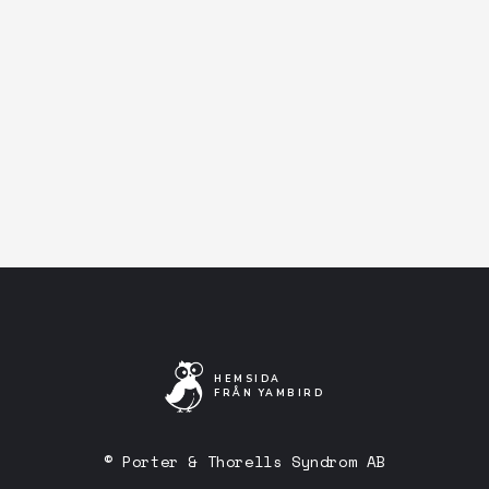
Facebook-event
Artistens Facebooksida
Lyssna på Spotify
HEMSIDA
FRÅN YAMBIRD
© Porter & Thorells Syndrom AB