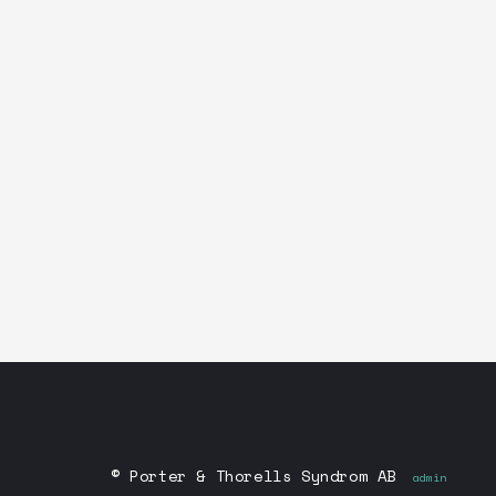
Det finns inga kommande sp
© Porter & Thorells Syndrom AB
admin