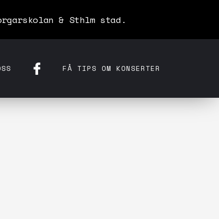
orgarskolan & Sthlm stad.
OSS
FÅ TIPS OM KONSERTER