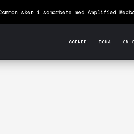
Common sker i samarbete med Amplified Medb
SCENER
BOKA
OM 