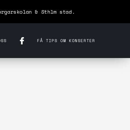
orgarskolan & Sthlm stad.
OSS
FÅ TIPS OM KONSERTER