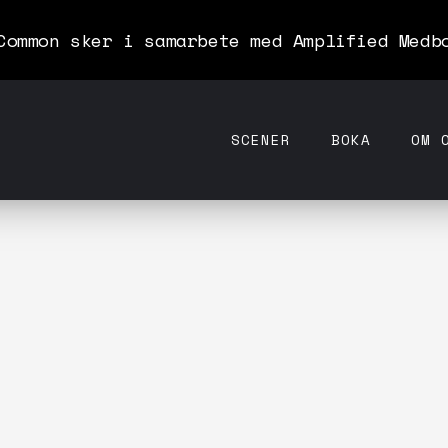
Common sker i samarbete med Amplified Medb
SCENER
BOKA
OM 