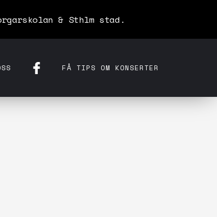
orgarskolan & Sthlm stad.
OSS
FÅ TIPS OM KONSERTER