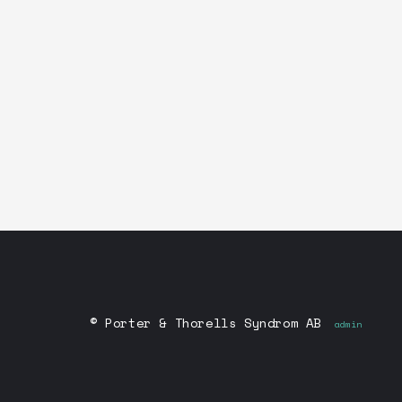
Det finns inga kommande sp
© Porter & Thorells Syndrom AB
admin