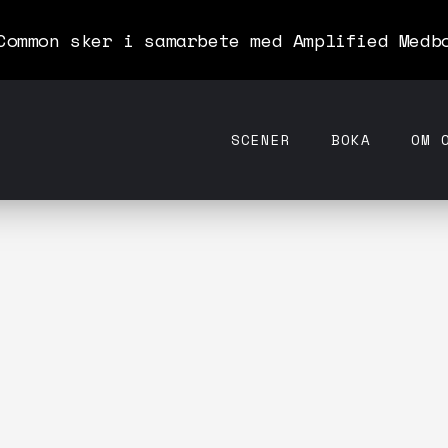
Common sker i samarbete med Amplified Medb
SCENER
BOKA
OM 