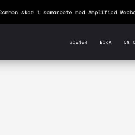
Common sker i samarbete med Amplified Medb
SCENER
BOKA
OM 