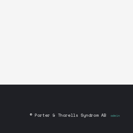
ELVIS IN THE
BEGINNING - THE
EARLY YEARS!
HELLSONGS LIVE!
© Porter & Thorells Syndrom AB
admin