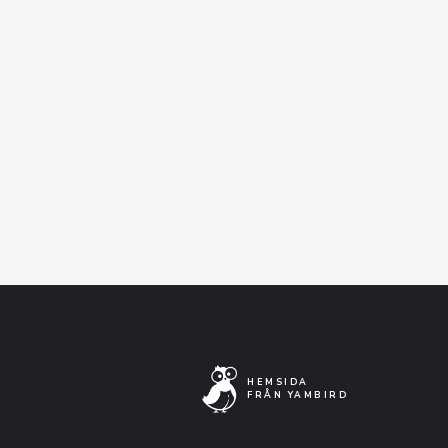
KÖP
MER
BILJETT
INFO
KÖP
MER
BILJETT
INFO
HEMSIDA
FRÅN YAMBIRD