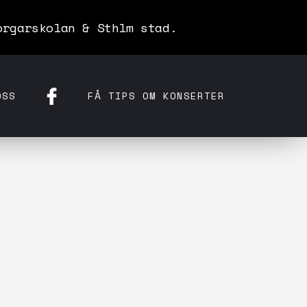
orgarskolan & Sthlm stad.
OSS
FÅ TIPS OM KONSERTER